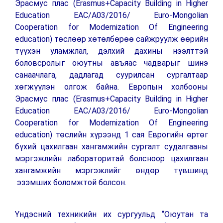
Эрасмус плас (Erasmus+Capacity Building in Higher
Education EAC/A03/2016/ Euro-Mongolian
Cooperation for Modernization Of Engineering
education) төслөөр хөтөлбөрөө сайжруулж өөрийн
түүхэн уламжлал, дэлхий дахины нээлттэй
боловсролыг оюутны авъяас чадварыг шинэ
санаачлага, дадлагад суурилсан сургалтаар
хөгжүүлэн олгож байна. Европын холбооны
Эрасмус плас (Erasmus+Capacity Building in Higher
Education EAC/A03/2016/ Euro-Mongolian
Cooperation for Modernization Of Engineering
education) төслийн хүрээнд 1 сая Еврогийн өртөг
бүхий цахилгаан хангамжийн сургалт судалгааны
мэргэжлийн лабораторитай болсноор цахилгаан
хангамжийн мэргэжлийг өндөр түвшинд
эзэмших боломжтой болсон.
Үндэсний техникийн их сургуульд “Оюутан та