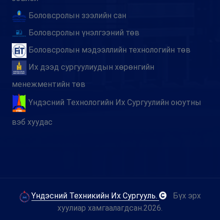
Боловсролын зээлийн сан
Боловсролын үнэлгээний төв
Боловсролын мэдээллийн технологийн төв
Их дээд сургуулиудын хөрөнгийн
менежментийн төв
Үндэсний Технологийн Их Сургуулийн оюутны
вэб хуудас
Үндэсний Техникийн Их Сургууль.
Бүх эрх
хуулиар хамгаалагдсан.
2026.