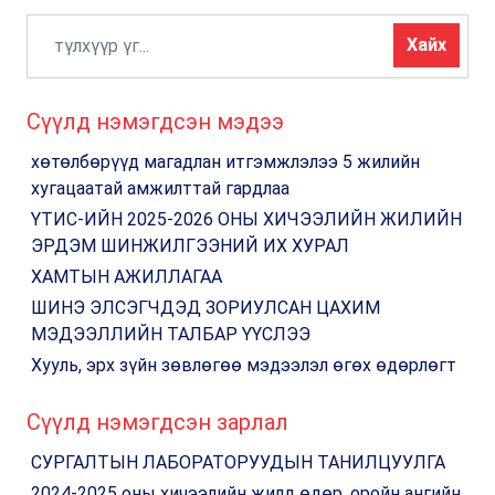
Хайх
Сүүлд нэмэгдсэн мэдээ
хөтөлбөрүүд магадлан итгэмжлэлээ 5 жилийн
хугацаатай амжилттай гардлаа
ҮТИС-ИЙН 2025-2026 ОНЫ ХИЧЭЭЛИЙН ЖИЛИЙН
ЭРДЭМ ШИНЖИЛГЭЭНИЙ ИХ ХУРАЛ
ХАМТЫН АЖИЛЛАГАА
ШИНЭ ЭЛСЭГЧДЭД ЗОРИУЛСАН ЦАХИМ
МЭДЭЭЛЛИЙН ТАЛБАР ҮҮСЛЭЭ
Хууль, эрх зүйн зөвлөгөө мэдээлэл өгөх өдөрлөгт
Сүүлд нэмэгдсэн зарлал
СУРГАЛТЫН ЛАБОРАТОРУУДЫН ТАНИЛЦУУЛГА
2024-2025 оны хичээлийн жилд өдөр, оройн ангийн