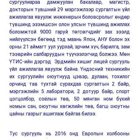
сургуулиараа дамжуулан бакалавр, магистр,
докторын түвшний 29 мэргэжлээр сургалтын үйл
ажиллагаа явуулж инженерын боловсролыг өндөр
түвшинд эзэмшсэн олон улсын түвшинд ажиллах
боломжтой 9000 гаруй төгсөгчдийг зах зээлд
нийлүүлсэн бөгөөд тэд маань Япон, АНУ болон эх
орны 21 аймагт уул уурхай, эрчим хүч, барилга, зам
тээврийн салбаруудын түүчээлэгчид болжээ. Мөн
ҮТИС-ийн дэргэд Эрдмийн хишиг лицей сургууль
үйл ажиллагаа явуулж байна. Үндэсний техникийн
их сургуулийн оюутнууд цэвэр, дулаан, тохилог
орчинд тав тухтай сурахдаа сургалтын 2 байр,
мэргэжлийн 5 лаборатори, 2 дотуур байр, спорт
цогцолбор, соёлын төв, 50 мянган ном бүхий
номын сан, оюутны хөгжлийн төв, багш оюутны
цайны газрыг ашиглаж байгаа билээ.
Тус сургууль нь 2016 онд Европын холбооны