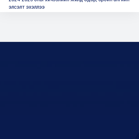
элсэлт эхэллээ