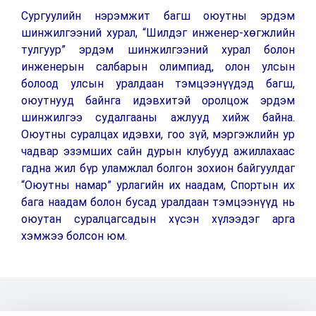
Сург
уулийн нэрэ
мжит багш оюутны эрдэм
шинжилгээний хурал, “Шилдэг инжене
р-хөгжлийн
тулгуур” эрдэм шинжилгээний хурал болон
инженерын салбарын олимпиад, олон улсын
болоод улсын уралдаан тэмцээнүүдэд багш,
оюутнууд байнга идэвхитэй оролцож эрдэм
шинжилгээ судалгааны ажлууд хийж байна.
Оюутны суралцах идэвхи, гоо зүй, мэргэжлийн ур
чадвар эзэмших сайн дурын клубууд ажиллахаас
гадна жил бүр уламжлал болгон зохион байгуулдаг
“Оюутны намар” урлагийн их наадам, Спортын их
бага наадам болон бусад уралдаан тэмцээнүүд нь
оюутан суралцагсадын хүсэн хүлээдэг арга
хэмжээ болсон юм.