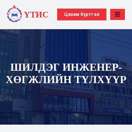
ҮТИС
Цахим бүртгэл
ШИЛДЭГ ИНЖЕНЕР-
ХӨГЖЛИЙН ТҮЛХҮҮР