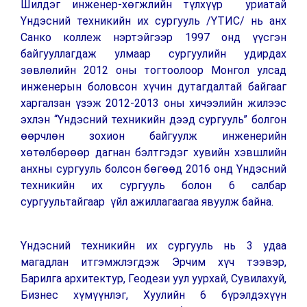
Шилдэг инженер-хөгжлийн түлхүүр уриатай
Үндэсний техникийн их сургууль /ҮТИС/ нь анх
Санко коллеж нэртэйгээр 1997 онд үүсгэн
байгууллагдаж улмаар сургуулийн удирдах
зөвлөлийн 2012 оны тогтоолоор Монгол улсад
инженерын боловсон хүчин дутагдалтай байгааг
харгалзан үзэж 2012-2013 оны хичээлийн жилээс
эхлэн “Үндэсний техникийн дээд сургууль” болгон
өөрчлөн зохион байгуулж инженерийн
хөтөлбөрөөр дагнан бэлтгэдэг хувийн хэвшлийн
анхны сургууль болсон бөгөөд 2016 онд Үндэсний
техникийн их сургууль болон 6 салбар
сургуультайгаар үйл ажиллагаагаа явуулж байна.
Үндэсний техникийн их сургууль нь 3 удаа
магадлан итгэмжлэгдэж Эрчим хүч тээвэр,
Барилга архитектур, Геодези уул уурхай, Сувилахуй,
Бизнес хүмүүнлэг, Хуулийн 6 бүрэлдэхүүн