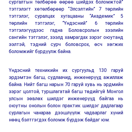
сургалтын төлбөрөө өөрөө шийдэх боломжтой”
тэтгэлэгт хөтөлбөрөөр “Элсэлтийн” 7 төрлийн
тэтгэлэг, суралцах хугацааны “Академик” 5
төрлийн тэтгэлэг, “Үндэсний” 6 төрлийн
тэтгэлэгүүдээс гадна Боловсролын зээлийн
сангийн тэтгэлэг, зээлд хамрагдах зэрэг оюутанд
ээлтэй, тэдний сурч боловсрох, ө
сч хөгжих
боломжийг бүрдүүлж байна.
Үндэсний техникийн их сургуульд 130 гаруй
эрдэмтэн багш, судлаачид, инженерүүд ажиллаж
байна. Нийт багш нарын 70 гаруй хувь нь эрдмийн
зэрэг цолтой, туршлагатай багш төдийгүй Монгол
улсын зөвлөх шилдэг инженерүүд байгаа нь
оюутны онолын болон практик шилдэг дадлагаар
сурлагын чанараа дээшлүүлж чадварлаг хүний
нөөц бэлтгэгдэх боломж бүрдэж байдаг юм.