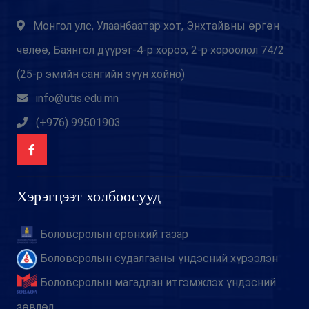
Монгол улс, Улаанбаатар хот, Энхтайвны өргөн
чөлөө, Баянгол дүүрэг-4-р хороо, 2-р хороолол 74/2
(25-р эмийн сангийн зүүн хойно)
info@utis.edu.mn
(+976) 99501903
Хэрэгцээт холбоосууд
Боловсролын ерөнхий газар
Боловсролын судалгааны үндэсний хүрээлэн
Боловсролын магадлан итгэмжлэх үндэсний
зөвлөл